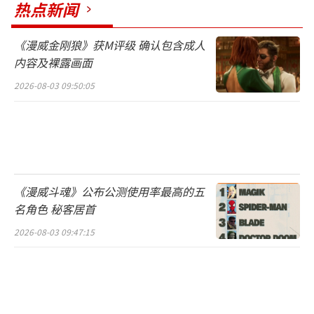
热点新闻
《漫威金刚狼》获M评级 确认包含成人
从目前披露的设定来看，《寂静岭f》不仅延续
内容及裸露画面
了系列特有的压抑与诡秘，还通过文化背景的
2026-08-03 09:50:05
转变，为玩家提供截然不同的惊悚体验。
《寂静岭f》将于
2025年9月25日
正式发
售，对应平台包括
PlayStation 5、Xbox Seri
es X|S以及PC
。考虑到系列的全球影响力，这
《漫威斗魂》公布公测使用率最高的五
一新作的推出无疑会再次点燃恐怖游戏市场的
名角色 秘客居首
关注度。
2026-08-03 09:47:15
随着容量、版本差异以及预载时间的公
开，《寂静岭f》的上线节奏已基本确定。对于
期待已久的玩家来说，是选择标准版稳妥等