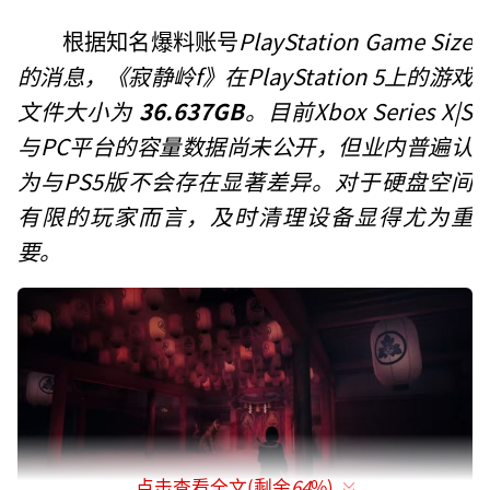
根据知名爆料账号
PlayStation Game Size
的消息，《寂静岭f》在PlayStation 5上的游戏
文件大小为
36.637GB
。目前Xbox Series X|S
与PC平台的容量数据尚未公开，但业内普遍认
为与PS5版不会存在显著差异。对于硬盘空间
有限的玩家而言，及时清理设备显得尤为重
要。
点击查看全文(剩余
64
%)