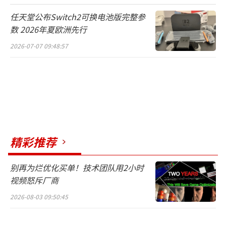
待，还是多付10美元抢先两天体验，已成为摆
任天堂公布Switch2可换电池版完整参
在眼前的实际选择。不管怎样，9月21日豪华版
数 2026年夏欧洲先行
预载开启之时，恐怖氛围将率先袭来，而真正
2026-07-07 09:48:57
的恐惧之旅将在9月25日全面展开。
（责任编辑：张
佳鑫）
精彩推荐
别再为烂优化买单！技术团队用2小时
视频怒斥厂商
2026-08-03 09:50:45