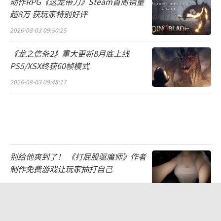
动作RPG《这龙带刀》Steam首周销量
超8万 获玩家特别好评
2026-08-03 09:50:25
《龙之信条2》重大更新8月底上线
PS5/XSX终获60帧模式
2026-08-03 09:48:17
别给他爽到了！ 《打屁股驱魔师》作者
制作免费游戏让玩家抽打自己
2026-08-03 09:47:59
科乐美确认2026科隆展阵容！三大经典
IP亮相