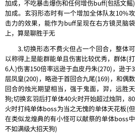
加成，不吃暴击爆伤和任何增伤buff(包括文鳐)
加成。玄羽形态时有一个增加全体队友10%攻
击力的效果，能作为buff呈现在右方镜灵脑袋
上，算是聊胜于无
3.切换形态不费火但占一个回合，整体可
以称得上是能群能单且伤害比较优秀，群体(打
6人)伤害150倍率远逊于血皮丹朱(270)，逊于3
层凤皇(200)，略逊于首回合九尾(169)，和偶数
回合的烛光期望相当，强于鬼面，羿，远胜天
狗;切换玄羽后打单体40火时开始超过烛阴，80
火时打纯单体boss为当之无愧的单体天花板(但
在类似龙煌典的有小怪可以献祭的单体boss中
不如满级大招天狗)