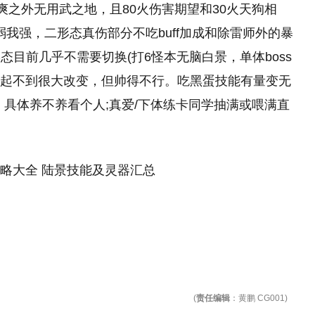
爽之外无用武之地，且80火伤害期望和30火天狗相
弱我强，二形态真伤部分不吃buff加成和除雷师外的暴
目前几乎不需要切换(打6怪本无脑白景，单体boss
现状起不到很大改变，但帅得不行。吃黑蛋技能有量变无
，具体养不养看个人;真爱/下体练卡同学抽满或喂满直
(
责任编辑
：黄鹏 CG001)