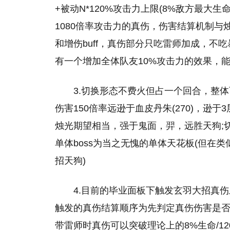
+被动N*120%攻击力上限(8%敌方最大生
1080倍率攻击力的真伤，伤害结算机制
和增伤buff，真伤部分只吃雷师加成，不吃
有一个增加全体队友10%攻击力的效果，能
3.切换形态不费火但占一个回合，整体
伤害150倍率远逊于血皮丹朱(270)，逊于3
烛光期望相当，强于鬼面，羿，远胜天狗;切
单体boss为当之无愧的单体天花板(但在
招天狗)
4.目前的毕业面板下触发玄羽大招真
触发的真伤结算顺序为先判定真伤伤害是否
带雷师时真伤可以突破理论上的8%生命/1