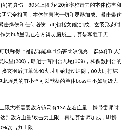
命值)的真伤，80火上限为420倍率攻击力的本体伤害和
与烛阴完全相同，本体伤害吃一切和灵器加成、暴击爆伤
暴击爆伤和任何增伤buff(包括文鳐)加成。玄羽形态时
作为buff呈现在右方镜灵脑袋上，算是聊胜于无
可以称得上是能群能单且伤害比较优秀，群体(打6人)
层凤皇(200)，略逊于首回合九尾(169)，和偶数回合的
换玄羽后打单体40火时开始超过烛阴，80火时打纯
类似龙煌典的有小怪可以献祭的单体boss中不如满级大
伤上限大概需要敌方镜灵有13w左右血量。携带雷师时
达到敌方血量/攻击力上限，再结算雷师加成，即携
20%攻击力上限