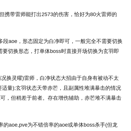
9，但携带雷师能打出2573的伤害，恰好为80火雷师的
的多段aoe，形态固定为白净即可，一般完全不需要切换
不需要切换形态，打单体boss时直接开场切换为玄羽即
情况换灵曜)雷师，白净状态大招由于自身有被动不太
要适量);玄羽状态天带赤芒，且副属性堆满暴击的情况
也可，但稍差于前者。存在增伤辅助，赤芒堆不满暴击
aoe,pve为不错倍率的aoe或单体boss杀手(但龙