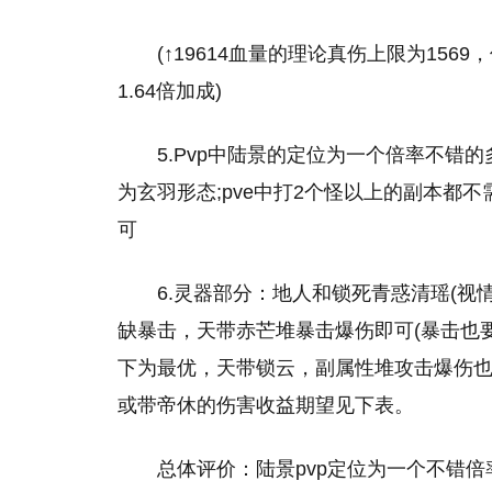
(↑19614血量的理论真伤上限为156
1.64倍加成)
5.Pvp中陆景的定位为一个倍率不错
为玄羽形态;pve中打2个怪以上的副本都
可
6.灵器部分：地人和锁死青惑清瑶(视
缺暴击，天带赤芒堆暴击爆伤即可(暴击也
下为最优，天带锁云，副属性堆攻击爆伤
或带帝休的伤害收益期望见下表。
总体评价：陆景pvp定位为一个不错倍率的