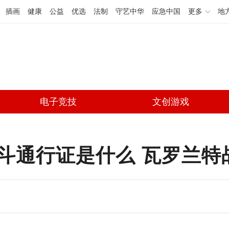
插画
健康
公益
优选
法制
守艺中华
应急中国
更多
地
电子竞技
文创游戏
nt战斗通行证是什么 瓦罗兰