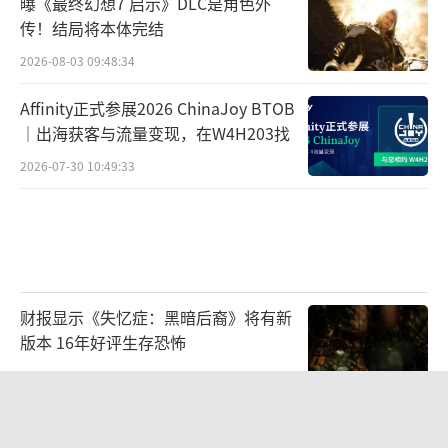
曝《最终幻想7 启示》DLC是角色外
传！结局将本体完结
2026-08-03 09:48:34
Affinity正式参展2026 ChinaJoy BTOB
｜出海获客与流量变现，在W4H203找
2026-07-30 10:49:33
财报显示《失忆症：黑暗后裔》将有新
版本 16年好评生存恐怖
2026-08-03 09:47:33
循光入林，碰杯一夏：林里LINLEE携手
《光·遇》开启夏日联名上新