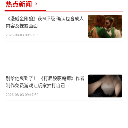
热点新闻
太高，而且这个特工很快就会削弱，游戏应该
逐渐回到较为平衡的局面。游戏中有练枪房，
《漫威金刚狼》获M评级 确认包含成人
玩家可以更好地把握不同武器之间的火力和距
内容及裸露画面
离。
2026-08-03 09:50:05
以上关于《Valorant》中的新手武器推荐
希望能帮助到各位玩家体验游戏!
（责任编辑：黄鹏 C
G001）
别给他爽到了！ 《打屁股驱魔师》作者
制作免费游戏让玩家抽打自己
2026-08-03 09:47:59