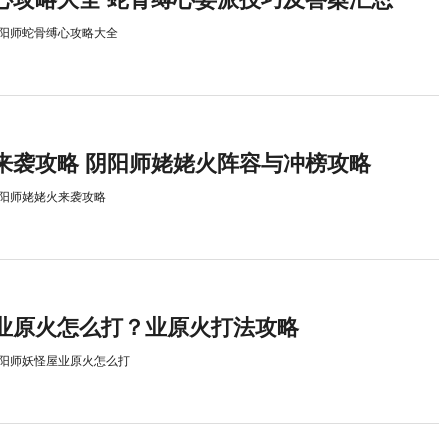
阳师蛇骨缚心攻略大全
来袭攻略 阴阳师姥姥火阵容与冲榜攻略
阳师姥姥火来袭攻略
业原火怎么打？业原火打法攻略
阳师妖怪屋业原火怎么打