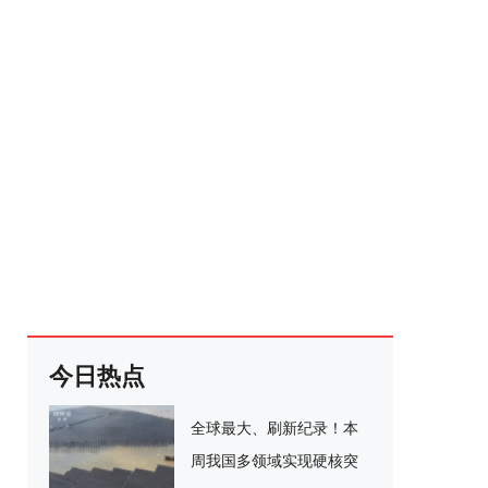
今日热点
全球最大、刷新纪录！本
周我国多领域实现硬核突