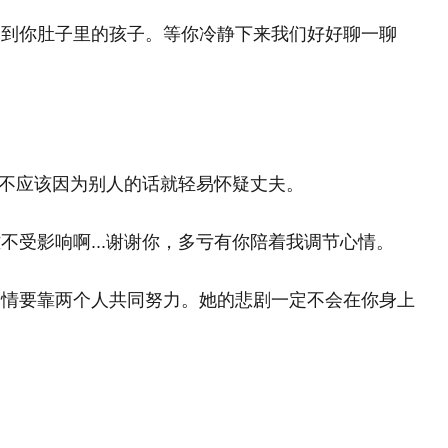
响到你肚子里的孩子。等你冷静下来我们好好聊一聊
我不应该因为别人的话就轻易怀疑丈夫。
不受影响啊...谢谢你，多亏有你陪着我调节心情。
爱情要靠两个人共同努力。她的悲剧一定不会在你身上