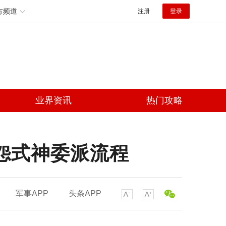
方频道
注册
登录
业界资讯
热门攻略
怨式神委派流程
军事APP
头条APP