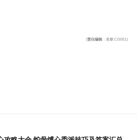
(
责任编辑
：黄鹏 CG001)
心攻略大全 蛇骨缚心委派技巧及答案汇总