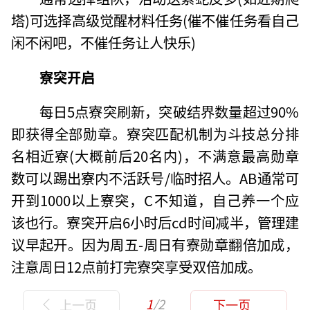
塔)可选择高级觉醒材料任务(催不催任务看自己
闲不闲吧，不催任务让人快乐)
寮突开启
每日5点寮突刷新，突破结界数量超过90%
即获得全部勋章。寮突匹配机制为斗技总分排
名相近寮(大概前后20名内)，不满意最高勋章
数可以踢出寮内不活跃号/临时招人。AB通常可
开到1000以上寮突，C不知道，自己养一个应
该也行。寮突开启6小时后cd时间减半，管理建
议早起开。因为周五-周日有寮勋章翻倍加成，
注意周日12点前打完寮突享受双倍加成。
1
/2
上一页
下一页