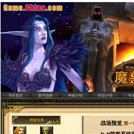
专区首页
新手指南
种族介绍
职业介绍
专
战场预览
第一