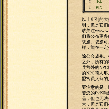
2
下士
1
列兵
以上所列的大
明，但是它们
请关注www.w
们将公布更多
战旗。战旗可
样，能在一定
除公会战袍、
之外，所有的
兵营外的NP
的NPC商人
盟官员兵营的
要注意的是，
若您的PvP
品，但也无法
大，但是它们