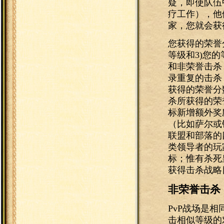
疑，即使队伍
疗工作），他
家，您就会获
您获得的荣誉
等级和3)您
和非荣誉击杀
录重复的击杀
获得的荣誉分
杀所获得的荣
标新增额外奖
（比如萨尔或
联盟和部落的
类领导者的玩
标；惟有杀死
获得击杀战略
非荣誉击杀
PvP战场是
击相似等级的