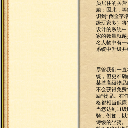
员居住的兵营
励；因此，等
识到“倒金字
级玩家多）将
设计的系统中
家的数量就越
名人物中有一名
系统中升级并
尽管我们一直
统，但更准确
某些高级物品
不会获得免费
励”物品。在
格都相当低廉
当您达到11
骑，例如，以
诗级的坐骑。