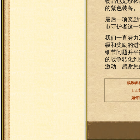
物品也是珍稀
的紫色装备。
最后一项奖励
市守护者这一
我们一直努力
级和奖励的进
细节问题并平
的战争转化到
激动。感谢您
战歌峡
Pv
如何