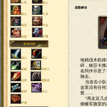
战歌峡谷
地精伐木机移
碎，格莎卡拽
名同伴示意了
驰去。
当攻击小队抵
这里没有任何
窝……
“再走近几步
俯瞰军旗室的