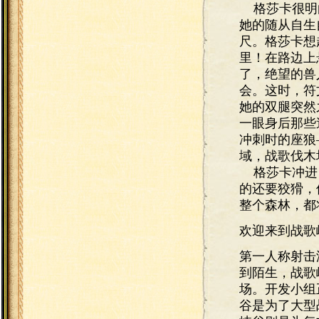
格莎卡很明白
她的随从自生
尺。格莎卡想
里！在路边上
了，绝望的兽
会。这时，符
她的双腿突然
一眼身后那些
冲刺时的座狼
域，战歌伐
格莎卡冲进自
的还要狡猾，
整个森林，都
欢迎来到战歌
第一人称射击游
到陌生，战歌
场。开发小组
谷是为了大型