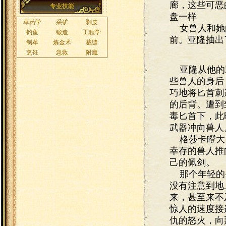
廊，这些可恶
盘一样
女兽人和她的
前。亚隆抽出
亚隆从他的
些兽人的身后
巧地将匕首刺
的后背。遭到
毒匕首下，此
武器冲向兽
格莎卡瞪大了
幸存的兽人推
己的佩剑。
那个年轻的兽
没有注意到地
来，甚至来不
惊人的速度接
仇的怒火，向