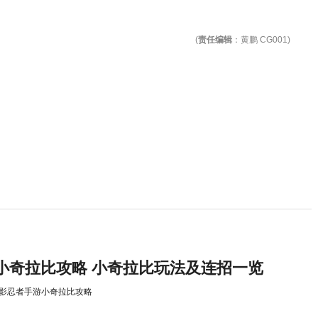
(
责任编辑
：黄鹏 CG001)
小奇拉比攻略 小奇拉比玩法及连招一览
影忍者手游小奇拉比攻略