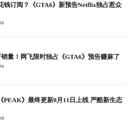
钱订阅？《GTA6》新预告Netflix独占惹众
A6
万销量！网飞限时独占《GTA6》预告赚麻了
A6
PEAK》最终更新8月11日上线 严酷新生态
AK