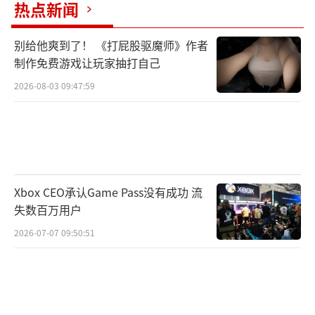
热点新闻
防御力的法术伤害二技能攻击间隔大幅缩短配
合天赋能在短时间造成大量伤害三技能攻击变
别给他爽到了！ 《打屁股驱魔师》作者
为物理伤害攻击防御最低单位同时使其失去特
制作免费游戏让玩家抽打自己
殊能力
2026-08-03 09:47:59
赫拉格（无法被治疗每秒恢复血量+攻击时
恢复血量血量越低攻速越快建议配合二技能使
用
风笛（撤退时返还部署费用配合二技能使
Xbox CEO承认Game Pass没有成功 流
失数百万用户
用
（责任编辑：黄鹏 CG001）
2026-07-07 09:50:51