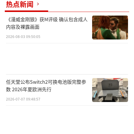
热点新闻
了。
《漫威金刚狼》获M评级 确认包含成人
这个技巧对与普通的藏金图和撼地藏金图
内容及裸露画面
都有效果，但是小编还是觉得撼地藏金图的效
2026-08-03 09:50:05
果更大，可能是撼地的藏金图好东西更多吧。
小编已经靠着这个技巧挖了几个绝世的炁
灵，作为一个0元党，已经有着7W的战斗力
了，真的太舒服了。
（责任编辑：黄鹏 CG001）
任天堂公布Switch2可换电池版完整参
数 2026年夏欧洲先行
2026-07-07 09:48:57