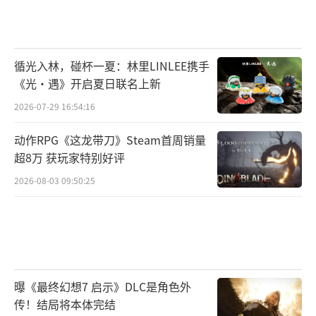
循光入林，碰杯一夏：林里LINLEE携手
《光·遇》开启夏日联名上新
2026-07-29 16:54:16
动作RPG《这龙带刀》Steam首周销量
超8万 获玩家特别好评
2026-08-03 09:50:25
曝《最终幻想7 启示》DLC是角色外
传！结局将本体完结