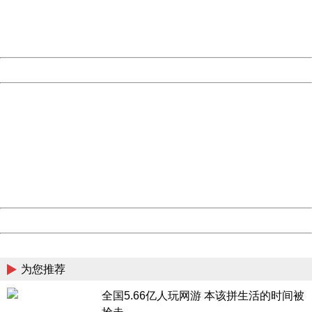
Thank you very much!
URL:
http://3g.china.com:8080/act/game/444/20181101/34320
Server:
cms-9-156
Date:
2026/08/08 08:17:10
Powered by China
China
404 Not Found
Sorry for the inconvenience.
Please report this message and include the following
information to us.
Thank you very much!
URL:
http://3g.china.com:8080/act/game/444/20181101/34320
Server:
cms-9-156
Date:
2026/08/08 08:17:10
Powered by China
China
为您推荐
全国5.66亿人玩网游 本该拼生活的时间被