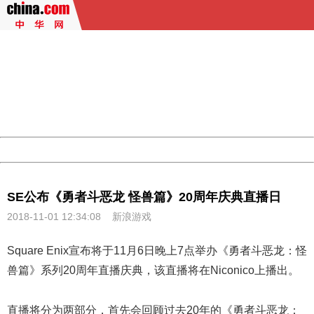
404 Not Found
Sorry for the inconvenience.
Please report this message and include the following
information to us.
Thank you very much!
URL:
http://3g.china.com:8080/act/game/444/20181101/34320
Server:
cms-9-156
Date:
2026/08/08 08:17:10
Powered by China
China
SE公布《勇者斗恶龙 怪兽篇》20周年庆典直播日
2018-11-01 12:34:08
新浪游戏
Square Enix宣布将于11月6日晚上7点举办《
勇者斗恶龙
：怪
兽篇》系列20周年直播庆典，该直播将在Niconico上播出。
直播将分为两部分，首先会回顾过去20年的《勇者斗恶龙：