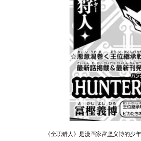
《全职猎人》是漫画家富坚义博的少年漫