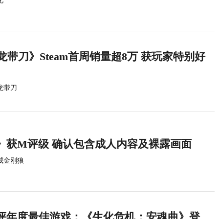
化
龙带刀》Steam首周销量超8万 获玩家特别好
龙带刀
》获M评级 确认包含成人内容及裸露画面
威金刚狼
评年度最佳游戏：《生化危机：安魂曲》登