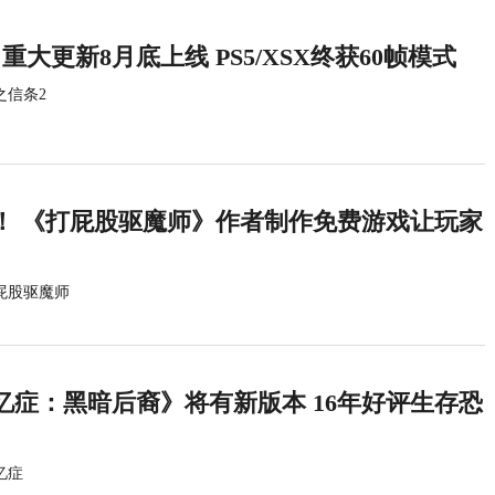
重大更新8月底上线 PS5/XSX终获60帧模式
之信条2
！ 《打屁股驱魔师》作者制作免费游戏让玩家
屁股驱魔师
忆症：黑暗后裔》将有新版本 16年好评生存恐
忆症