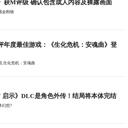
》获M评级 确认包含成人内容及裸露画面
威金刚狼
评年度最佳游戏：《生化危机：安魂曲》登
国,生化危机：安魂曲
7 启示》DLC是角色外传！结局将本体完结
终幻想7