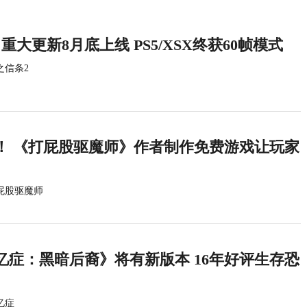
重大更新8月底上线 PS5/XSX终获60帧模式
之信条2
！ 《打屁股驱魔师》作者制作免费游戏让玩家
屁股驱魔师
忆症：黑暗后裔》将有新版本 16年好评生存恐
忆症