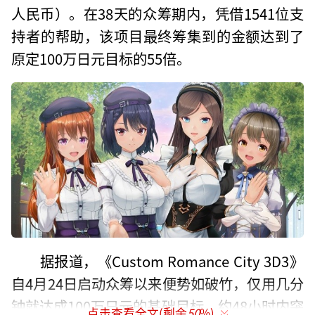
人民币）。在38天的众筹期内，凭借1541位支
持者的帮助，该项目最终筹集到的金额达到了
原定100万日元目标的55倍。
据报道，《Custom Romance City 3D3》
自4月24日启动众筹以来便势如破竹，仅用几分
钟就达成100万日元的基础目标，约48小时内突
点击查看全文(剩余
50
%)