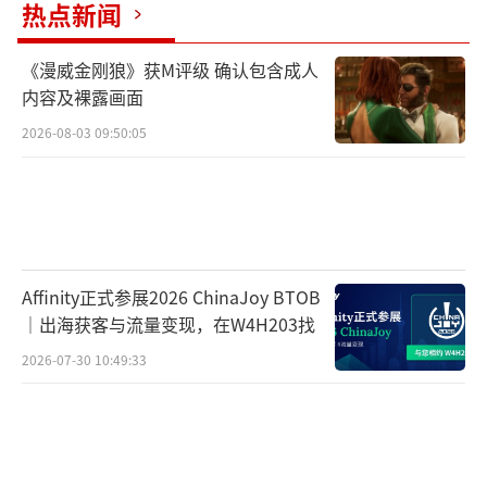
热点新闻
识和理性中解放出来而建造的天堂城市”将完
全属于玩家。
《漫威金刚狼》获M评级 确认包含成人
内容及裸露画面
2026-08-03 09:50:05
Affinity正式参展2026 ChinaJoy BTOB
｜出海获客与流量变现，在W4H203找
2026-07-30 10:49:33
《Custom Romance City 3D3》将于2026
年8月28日登陆PC平台。
（责任编辑：张佳鑫）