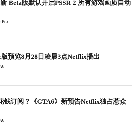
统更新 Beta版默认开启PSSR 2 所有游戏画质自动
 Pro
版预览8月28日凌晨3点Netflix播出
A6
钱订阅？《GTA6》新预告Netflix独占惹众
A6