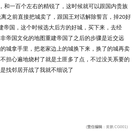
万，和一百个左右的精锐了，这时候就可以跟国内贵族
脱离之前直接把城卖了，跟国王对话解除誓言，掉20好
从建帝国，这个时候选大后方的好城，买下来，去经
在非帝国文化的地图重建帝国了之后的步骤是近交远
来的城拿手里，把老家边上的城换下来，换了的城再卖
，不担心遍地烧村了就是土匪多了点，不过没关系要的
就是找邻居开战了我就不细说了
(
责任编辑
：黄鹏 CG001)