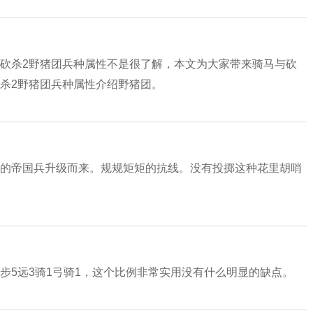
与砍杀2野猪团兵种属性不是很了解，本文为大家带来骑马与砍
杀2野猪团兵种属性介绍野猪团。
募的帝国兵升级而来。规规矩矩的抗线。没有投掷这种花里胡哨
步5远3骑1弓骑1，这个比例非常实用没有什么明显的缺点。