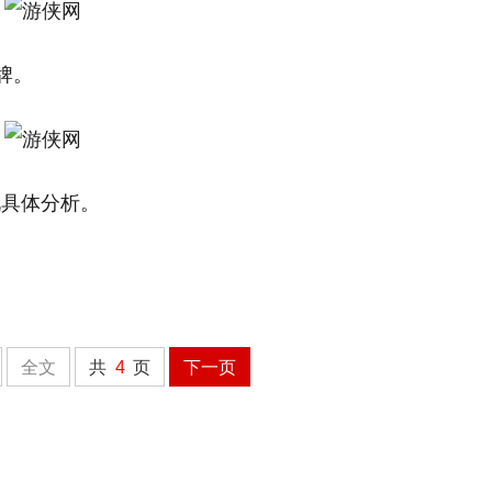
牌。
况具体分析。
全文
共
4
页
下一页