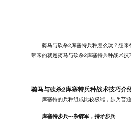
骑马与砍杀2库塞特兵种怎么玩？想来
带来的就是骑马与砍杀2库塞特兵种战术技
骑马与砍杀2库塞特兵种战术技巧介
库塞特的兵种组成比较极端，步兵普
库塞特步兵---杂牌军，持矛步兵