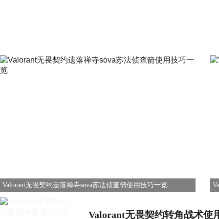
Valorant无畏契约遗落禅寺sova苏法侦查箭使用技巧一览
V
Valorant无畏契约转角战术