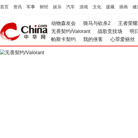
首页
资讯
军事
财经
娱乐
汽车
游戏
文化
援藏
插画
健
动物森友会
骑马与砍杀2
王者荣耀
/
/
无畏契约/Valorant
战歌竞技场
明
/
/
帕斯卡契约
我的侠客
心罪爱丽丝
/
/