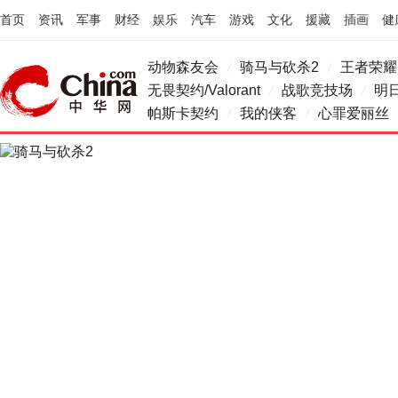
首页
资讯
军事
财经
娱乐
汽车
游戏
文化
援藏
插画
健
动物森友会
骑马与砍杀2
王者荣耀
/
/
无畏契约/Valorant
战歌竞技场
明
/
/
帕斯卡契约
我的侠客
心罪爱丽丝
/
/