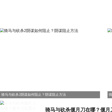
骑马与砍杀2阴谋如何阻止？阴谋阻止方法
骑马与砍杀偃月刀在哪？偃月